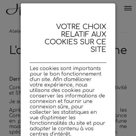
VOTRE CHOIX
Atelier
>
A propos
RELATIF AUX
COOKIES SUR CE
L'atelier... et l'artisane
SITE
Les cookies sont importants
pour le bon fonctionnement
Derrière Jiro, il y a moi, Pauline.
d'un site. Afin d'améliorer
votre expérience, nous
Composée à 50% de stress, 45% de créativité
utilisons des cookies pour
et 5% de cafés au lait (et un demi-sucre).
conserver les informations de
connexion et fournir une
Je suis bottière depuis 2015.
connexion sûre, pour
Après deux ans de formation chez les
collecter les statistiques en
Compagnons du Devoir et du Tour de France
vue d'optimiser les
en parallèle d'un apprentissage au sein d'une
fonctionnalités du site et pour
maison de botterie parisienne, je me
adapter le contenu à vos
spécialise dans le patronage et le piquage.
centres d'intérêt.