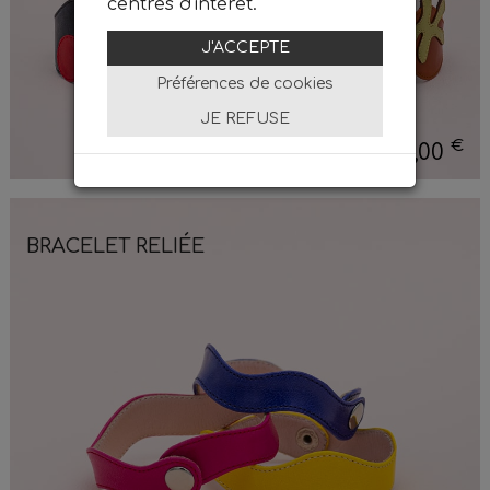
centres d'intérêt.
J'ACCEPTE
Préférences de cookies
JE REFUSE
€
65,00
BRACELET RELIÉE