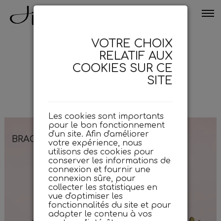
VOTRE CHOIX
RELATIF AUX
COOKIES SUR CE
Bracelets
SITE
( 12 articles -
Filtrer
)
Les cookies sont importants
pour le bon fonctionnement
d'un site. Afin d'améliorer
BRACELET ENVOLÉE
votre expérience, nous
utilisons des cookies pour
conserver les informations de
connexion et fournir une
connexion sûre, pour
collecter les statistiques en
vue d'optimiser les
fonctionnalités du site et pour
adapter le contenu à vos